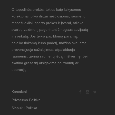
Ortopedinės prekės, tokios kaip laikysenos
korektoriai, pilvo diržai nėščiosioms, raumenų
masažuokliai, sporto prekės ir įtvarai, atlieka
svarbų vaidmenį pagerinant žmogaus savijautą
ir sveikatą. Jos teikia papildomą paramą,
palaiko tinkamą kūno padėtį, mažina skausmą,
prevencijuoja sužalojimus, atpalaiduoja
raumenis, gerina raumenų jėgą ir ištvermę, bei
skatina greitesnį atsigavimą po traumų ar
operacijų.
Kontaktai
Privatumo Politika
Slapukų Politika