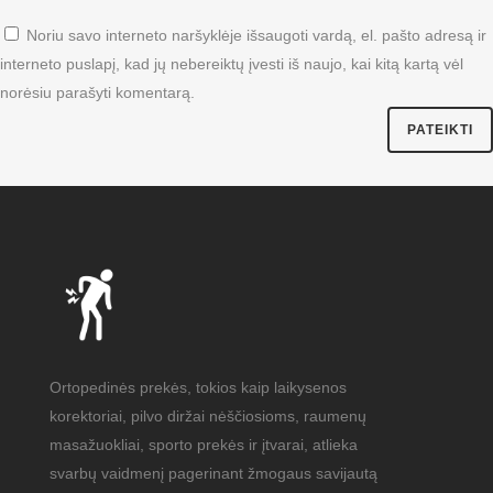
Noriu savo interneto naršyklėje išsaugoti vardą, el. pašto adresą ir
interneto puslapį, kad jų nebereiktų įvesti iš naujo, kai kitą kartą vėl
norėsiu parašyti komentarą.
Ortopedinės prekės, tokios kaip laikysenos
korektoriai, pilvo diržai nėščiosioms, raumenų
masažuokliai, sporto prekės ir įtvarai, atlieka
svarbų vaidmenį pagerinant žmogaus savijautą