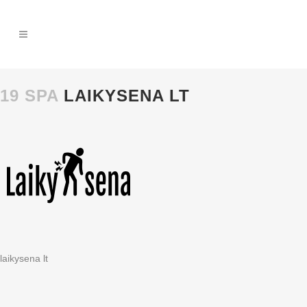
19 SPA
LAIKYSENA LT
laikysena lt