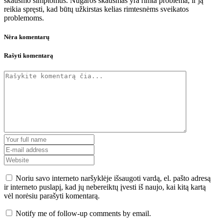
skausmo simptomus. Nugaros skausmas yra rimta problema, ir ją
reikia spręsti, kad būtų užkirstas kelias rimtesnėms sveikatos
problemoms.
Nėra komentarų
Rašyti komentarą
Noriu savo interneto naršyklėje išsaugoti vardą, el. pašto adresą
ir interneto puslapį, kad jų nebereiktų įvesti iš naujo, kai kitą kartą
vėl norėsiu parašyti komentarą.
Notify me of follow-up comments by email.