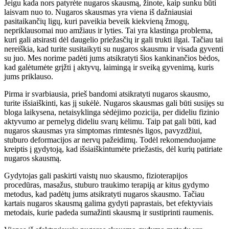
Jeigu kada nors patyrėte nugaros skausmą, žinote, kaip sunku būti
laisvam nuo to. Nugaros skausmas yra viena iš dažniausiai
pasitaikančių ligų, kuri paveikia beveik kiekvieną žmogų,
nepriklausomai nuo amžiaus ir lyties. Tai yra klastinga problema,
kuri gali atsirasti dėl daugelio priežasčių ir gali trukti ilgai. Tačiau tai
nereiškia, kad turite susitaikyti su nugaros skausmu ir visada gyventi
su juo. Mes norime padėti jums atsikratyti šios kankinančios bėdos,
kad galėtumėte grįžti į aktyvų, laimingą ir sveiką gyvenimą, kuris
jums priklauso.
Pirma ir svarbiausia, prieš bandomi atsikratyti nugaros skausmo,
turite išsiaiškinti, kas jį sukėlė. Nugaros skausmas gali būti susijęs su
bloga laikysena, netaisyklinga sėdėjimo pozicija, per dideliu fizinio
aktyvumo ar pernelyg dideliu svarų kėlimu. Taip pat gali būti, kad
nugaros skausmas yra simptomas rimtesnės ligos, pavyzdžiui,
stuburo deformacijos ar nervų pažeidimų. Todėl rekomenduojame
kreiptis į gydytoją, kad išsiaiškintumėte priežastis, dėl kurių patiriate
nugaros skausmą.
Gydytojas gali paskirti vaistų nuo skausmo, fizioterapijos
procedūras, masažus, stuburo traukimo terapiją ar kitus gydymo
metodus, kad padėtų jums atsikratyti nugaros skausmo. Tačiau
kartais nugaros skausmą galima gydyti paprastais, bet efektyviais
metodais, kurie padeda sumažinti skausmą ir sustiprinti raumenis.