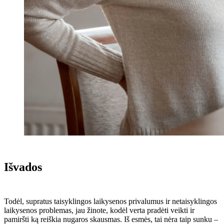
Išvados
Todėl, supratus taisyklingos laikysenos privalumus ir netaisyklingos
laikysenos problemas, jau žinote, kodėl verta pradėti veikti ir
pamiršti ką reiškia nugaros skausmas. Iš esmės, tai nėra taip sunku –