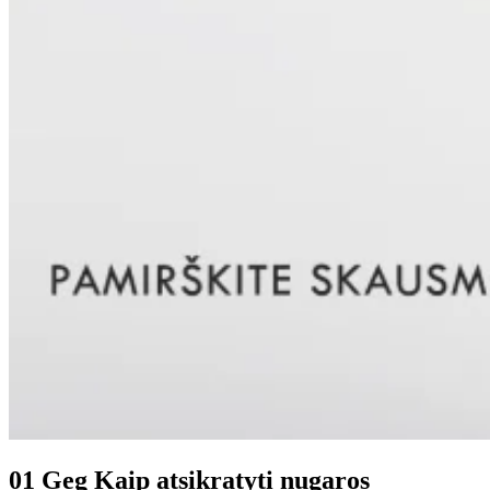
01 Geg
Kaip atsikratyti nugaros