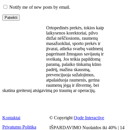
Notify me of new posts by email.
Ortopedinės prekės, tokios kaip
laikysenos korektoriai, pilvo
diržai nėščiosioms, raumenų
masažuokliai, sporto prekės ir
įtvarai, atlieka svarbų vaidmenį
pagerinant žmogaus savijautą ir
sveikatą. Jos teikia papildomą
paramą, palaiko tinkamą kūno
padėtį, mažina skausmą,
prevencijuoja sužalojimus,
atpalaiduoja raumenis, gerina
raumenų jėgą ir ištvermę, bei
skatina greitesnį atsigavimą po traumų ar operacijų.
Kontaktai
© Copyright
Qode Interactive
Privatumo Politika
IŠPARDAVIMO Nuolaidos iki 40% | 14