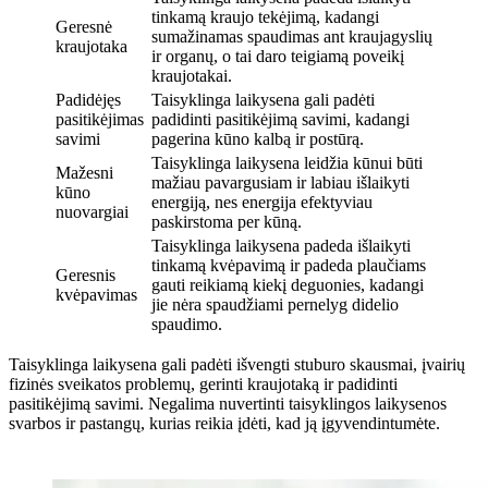
tinkamą kraujo tekėjimą, kadangi
Geresnė
sumažinamas spaudimas ant kraujagyslių
kraujotaka
ir organų, o tai daro teigiamą poveikį
kraujotakai.
Padidėjęs
Taisyklinga laikysena gali padėti
pasitikėjimas
padidinti pasitikėjimą savimi, kadangi
savimi
pagerina kūno kalbą ir postūrą.
Taisyklinga laikysena leidžia kūnui būti
Mažesni
mažiau pavargusiam ir labiau išlaikyti
kūno
energiją, nes energija efektyviau
nuovargiai
paskirstoma per kūną.
Taisyklinga laikysena padeda išlaikyti
tinkamą kvėpavimą ir padeda plaučiams
Geresnis
gauti reikiamą kiekį deguonies, kadangi
kvėpavimas
jie nėra spaudžiami pernelyg didelio
spaudimo.
Taisyklinga laikysena gali padėti išvengti stuburo skausmai, įvairių
fizinės sveikatos problemų, gerinti kraujotaką ir padidinti
pasitikėjimą savimi. Negalima nuvertinti taisyklingos laikysenos
svarbos ir pastangų, kurias reikia įdėti, kad ją įgyvendintumėte.