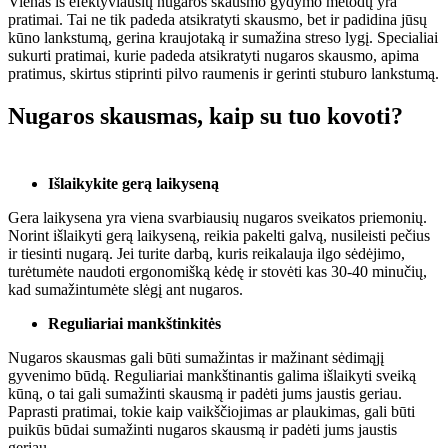
Vienas iš efektyviausių nugaros skausmo gydymo metodų yra
pratimai. Tai ne tik padeda atsikratyti skausmo, bet ir padidina jūsų
kūno lankstumą, gerina kraujotaką ir sumažina streso lygį. Specialiai
sukurti pratimai, kurie padeda atsikratyti nugaros skausmo, apima
pratimus, skirtus stiprinti pilvo raumenis ir gerinti stuburo lankstumą.
Nugaros skausmas, kaip su tuo kovoti?
Išlaikykite gerą laikyseną
Gera laikysena yra viena svarbiausių nugaros sveikatos priemonių.
Norint išlaikyti gerą laikyseną, reikia pakelti galvą, nusileisti pečius
ir tiesinti nugarą. Jei turite darbą, kuris reikalauja ilgo sėdėjimo,
turėtumėte naudoti ergonomišką kėdę ir stovėti kas 30-40 minučių,
kad sumažintumėte slėgį ant nugaros.
Reguliariai mankštinkitės
Nugaros skausmas gali būti sumažintas ir mažinant sėdimąjį
gyvenimo būdą. Reguliariai mankštinantis galima išlaikyti sveiką
kūną, o tai gali sumažinti skausmą ir padėti jums jaustis geriau.
Paprasti pratimai, tokie kaip vaikščiojimas ar plaukimas, gali būti
puikūs būdai sumažinti nugaros skausmą ir padėti jums jaustis
geriau.