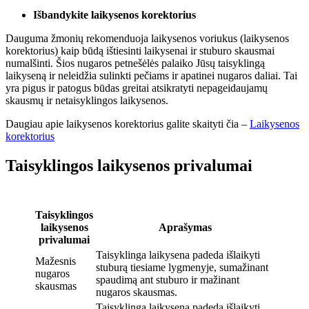
Išbandykite laikysenos korektorius
Dauguma žmonių rekomenduoja laikysenos voriukus (laikysenos
korektorius) kaip būdą ištiesinti laikysenai ir stuburo skausmai
numalšinti. Šios nugaros petnešėlės palaiko Jūsų taisyklingą
laikyseną ir neleidžia sulinkti pečiams ir apatinei nugaros daliai. Tai
yra pigus ir patogus būdas greitai atsikratyti nepageidaujamų
skausmų ir netaisyklingos laikysenos.
Daugiau apie laikysenos korektorius galite skaityti čia –
Laikysenos
korektorius
Taisyklingos laikysenos privalumai
Taisyklingos
laikysenos
Aprašymas
privalumai
Taisyklinga laikysena padeda išlaikyti
Mažesnis
stuburą tiesiame lygmenyje, sumažinant
nugaros
spaudimą ant stuburo ir mažinant
skausmas
nugaros skausmas.
Taisyklinga laikysena padeda išlaikyti