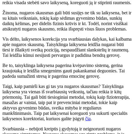
reikia visada stebėti savo laikyseną, koreguoti ją ir stiprinti raumenis.
Žinoma, nugaros skausmas gali būti susijęs ne tik su laikysena, bet ir
su kitais veiksniais, tokių kaip sėdimas gyvenimo būdas, sunkių
daiktų kėlimas, per didelis fizinis krūvis ir kt. Todėl, norint visiškai
atsikratyti nugaros skausmo, reikia išspręsti visus šiuos problemas.
Vis dėlto, laikysenos korekcija yra svarbiausias dalykas, kai kalbama
apie nugaros skausmą. Taisyklinga laikysena leidžia nugarai būti
tiesi ir išlaikyti sveiką poziciją, nespaudžiant slankstelių ir raumenų.
Tai leidžia kūnui nesijusti pervargus ir padidina bendrą gerovę.
Be to, taisyklinga laikysena pagerina kvėpavimo sistemą, gerina
kraujotaką ir leidžia smegenims gauti pakankamai deguonies. Tai
padeda sumažinti stresą ir pagerina emocinę gerovę.
Taigi, kaip pamirši kas gi tas yra nugaros skausmas? Taisyklinga
laikysena yra vienas iš svarbiausių veiksnių, tačiau reikia ir kitų
priemonių. Tai gali būti tiesioginiai metodai, tokių kaip fizioterapija,
masažas ar vaistai, taip pat ir prevenciniai metodai, tokie kaip
aktyvus gyvenimo būdas, sveika mityba ir reguliarus
mankštinimasis. Taip pat laikysenai koreguoti yra sukurti specialūs
laikysenos korektoriai, kuriuos galite įsigyti
čia
.
Svarbiausia – nebijoti kreiptis į gydytoją ir neignoruoti nugaros