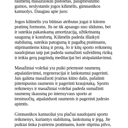
raumenų masažuoklis pistoletas, pasipriešinimo
gumos, neslystantis jogos kilimėlis, gimnastikos
kamuolys. Daugiau apie juos:
Jogos kilimėlis yra būtinas atributas jogai ir kitoms
pratimų formoms. Jis ne tik apsaugo nuo slidumo, bet
ir suteikia pakankamą amortizaciją, užtikrinantą
saugumą ir komfortą. Kilimėlis padeda išlaikyti
stabilumą, suteikia patogumą ir pagalbą pratimams,
stiprinantiems kūną ir protą. Jo ir kitų sporto reikmenų
naudojimas taip pat padeda sumažinti sužeidimų riziką
ir teikia gerą pagrindą meditacijai bei atsipalaidavimui.
Masažiniai voleliai yra puiki priemonė raumenų
atpalaidavimui, regeneracijai ir lankstumui pagerinti.
Jais galima masažuoti įvairias kūno dalis, pašalinti
įsitempusius raumenis ir pagerinti kraujotaką. Sporto
reikmenys ir masažiniai voleliai padeda sumažinti
raumenų skausmą po intensyvaus sporto ar
treniruočių, atpalaiduoti raumenis ir pagerinti judesio
apimtis.
Gimnastikos kamuoliai yra plačiai naudojami sporto
reikmenys, kuriantys stabilumą, lankstumą ir jėgą. Jie
puikiai tinka įvairiems pratimams, kurie stiprina pilvo,