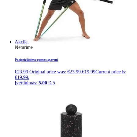
Akcija
Neturime
Pasipriešinimo gumos sportui
€
23.99
Original price was: €23.99.
€
19.99
Current price is:
€19.99.
Įvertinimas:
5.00
iš 5