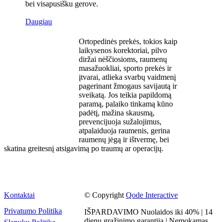
bei visapusišku gerove.
Daugiau
Ortopedinės prekės, tokios kaip
laikysenos korektoriai, pilvo
diržai nėščiosioms, raumenų
masažuokliai, sporto prekės ir
įtvarai, atlieka svarbų vaidmenį
pagerinant žmogaus savijautą ir
sveikatą. Jos teikia papildomą
paramą, palaiko tinkamą kūno
padėtį, mažina skausmą,
prevencijuoja sužalojimus,
atpalaiduoja raumenis, gerina
raumenų jėgą ir ištvermę, bei
skatina greitesnį atsigavimą po traumų ar operacijų.
Kontaktai
© Copyright
Qode Interactive
Privatumo Politika
IŠPARDAVIMO Nuolaidos iki 40% | 14
dienų grąžinimo garantija | Nemokamas