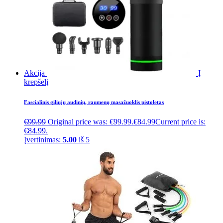
Akcija
Į
krepšelį
Fascialinis giliųjų audinių, raumenų masažuoklis pistoletas
€
99.99
Original price was: €99.99.
€
84.99
Current price is:
€84.99.
Įvertinimas:
5.00
iš 5