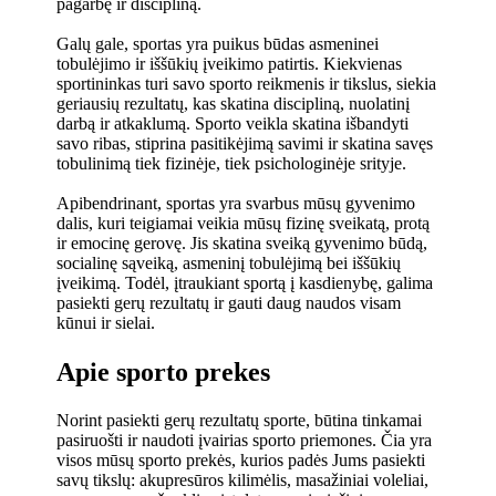
pagarbę ir discipliną.
Galų gale, sportas yra puikus būdas asmeninei
tobulėjimo ir iššūkių įveikimo patirtis. Kiekvienas
sportininkas turi savo sporto reikmenis ir tikslus, siekia
geriausių rezultatų, kas skatina discipliną, nuolatinį
darbą ir atkaklumą. Sporto veikla skatina išbandyti
savo ribas, stiprina pasitikėjimą savimi ir skatina savęs
tobulinimą tiek fizinėje, tiek psichologinėje srityje.
Apibendrinant, sportas yra svarbus mūsų gyvenimo
dalis, kuri teigiamai veikia mūsų fizinę sveikatą, protą
ir emocinę gerovę. Jis skatina sveiką gyvenimo būdą,
socialinę sąveiką, asmeninį tobulėjimą bei iššūkių
įveikimą. Todėl, įtraukiant sportą į kasdienybę, galima
pasiekti gerų rezultatų ir gauti daug naudos visam
kūnui ir sielai.
Apie sporto prekes
Norint pasiekti gerų rezultatų sporte, būtina tinkamai
pasiruošti ir naudoti įvairias sporto priemones. Čia yra
visos mūsų sporto prekės, kurios padės Jums pasiekti
savų tikslų: akupresūros kilimėlis, masažiniai voleliai,