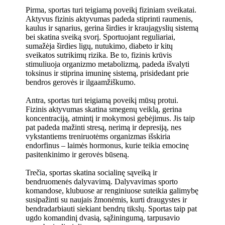
Pirma, sportas turi teigiamą poveikį fiziniam sveikatai.
Aktyvus fizinis aktyvumas padeda stiprinti raumenis,
kaulus ir sąnarius, gerina širdies ir kraujagyslių sistemą
bei skatina sveiką svorį. Sportuojant reguliariai,
sumažėja širdies ligų, nutukimo, diabeto ir kitų
sveikatos sutrikimų rizika. Be to, fizinis krūvis
stimuliuoja organizmo metabolizmą, padeda išvalyti
toksinus ir stiprina imuninę sistemą, prisidedant prie
bendros gerovės ir ilgaamžiškumo.
Antra, sportas turi teigiamą poveikį mūsų protui.
Fizinis aktyvumas skatina smegenų veiklą, gerina
koncentraciją, atmintį ir mokymosi gebėjimus. Jis taip
pat padeda mažinti stresą, nerimą ir depresiją, nes
vykstantiems treniruotėms organizmas išskiria
endorfinus – laimės hormonus, kurie teikia emocinę
pasitenkinimo ir gerovės būseną.
Trečia, sportas skatina socialinę sąveiką ir
bendruomenės dalyvavimą. Dalyvavimas sporto
komandose, klubuose ar renginiuose suteikia galimybę
susipažinti su naujais žmonėmis, kurti draugystes ir
bendradarbiauti siekiant bendrų tikslų. Sportas taip pat
ugdo komandinį dvasią, sąžiningumą, tarpusavio