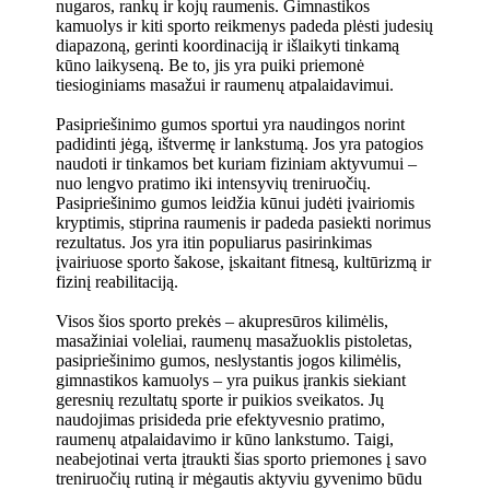
nugaros, rankų ir kojų raumenis. Gimnastikos
kamuolys ir kiti sporto reikmenys padeda plėsti judesių
diapazoną, gerinti koordinaciją ir išlaikyti tinkamą
kūno laikyseną. Be to, jis yra puiki priemonė
tiesioginiams masažui ir raumenų atpalaidavimui.
Pasipriešinimo gumos sportui yra naudingos norint
padidinti jėgą, ištvermę ir lankstumą. Jos yra patogios
naudoti ir tinkamos bet kuriam fiziniam aktyvumui –
nuo lengvo pratimo iki intensyvių treniruočių.
Pasipriešinimo gumos leidžia kūnui judėti įvairiomis
kryptimis, stiprina raumenis ir padeda pasiekti norimus
rezultatus. Jos yra itin populiarus pasirinkimas
įvairiuose sporto šakose, įskaitant fitnesą, kultūrizmą ir
fizinį reabilitaciją.
Visos šios sporto prekės – akupresūros kilimėlis,
masažiniai voleliai, raumenų masažuoklis pistoletas,
pasipriešinimo gumos, neslystantis jogos kilimėlis,
gimnastikos kamuolys – yra puikus įrankis siekiant
geresnių rezultatų sporte ir puikios sveikatos. Jų
naudojimas prisideda prie efektyvesnio pratimo,
raumenų atpalaidavimo ir kūno lankstumo. Taigi,
neabejotinai verta įtraukti šias sporto priemones į savo
treniruočių rutiną ir mėgautis aktyviu gyvenimo būdu