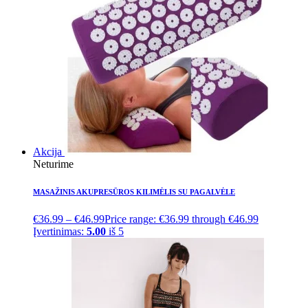
Akcija
Neturime
MASAŽINIS AKUPRESŪROS KILIMĖLIS SU PAGALVĖLE
€
36.99
–
€
46.99
Price range: €36.99 through €46.99
Įvertinimas:
5.00
iš 5