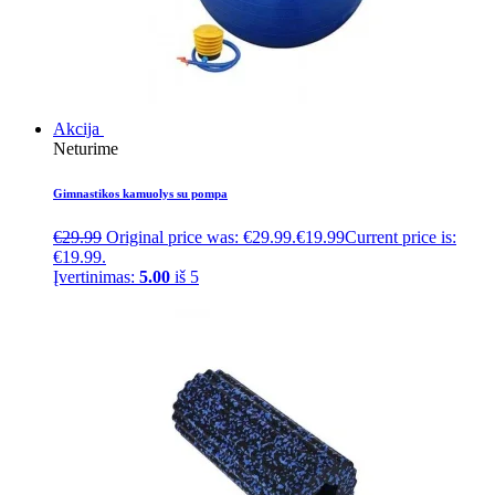
Akcija
Neturime
Gimnastikos kamuolys su pompa
€
29.99
Original price was: €29.99.
€
19.99
Current price is:
€19.99.
Įvertinimas:
5.00
iš 5