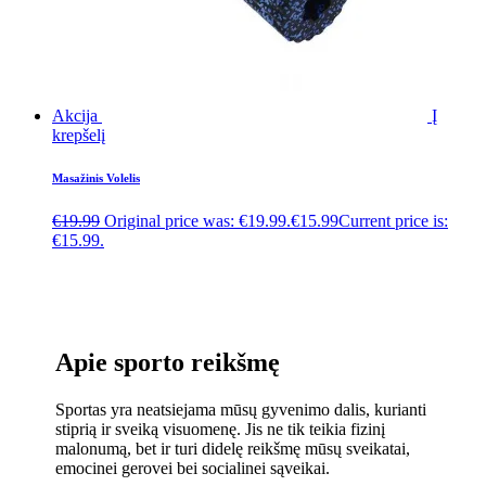
Akcija
Į
krepšelį
Masažinis Volelis
€
19.99
Original price was: €19.99.
€
15.99
Current price is:
€15.99.
Apie sporto reikšmę
Sportas yra neatsiejama mūsų gyvenimo dalis, kurianti
stiprią ir sveiką visuomenę. Jis ne tik teikia fizinį
malonumą, bet ir turi didelę reikšmę mūsų sveikatai,
emocinei gerovei bei socialinei sąveikai.