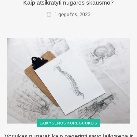
Kaip atsikratyti nugaros skausmo?
1 gegužės, 2023
LAIKYSENOS KOREGUOKLIS
Voriukas nugarai: kaip pagerinti savo laikyseną ir