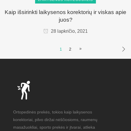
Kaip išsirinkti laikysenos korektorių ir viskas apie
juos?
28 lapkričio, 2021
1
2
Ortopedinės prekės, tokios kaip laikysenos
korektoriai, pilvo diržai nėščiosioms, raumenų
masažuokliai, sporto prekės ir įtvarai, atlieka