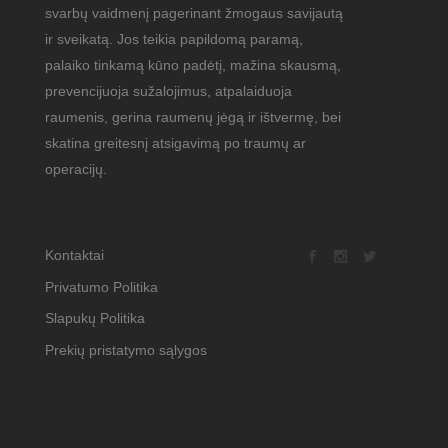
svarbų vaidmenį pagerinant žmogaus savijautą
ir sveikatą. Jos teikia papildomą paramą,
palaiko tinkamą kūno padėtį, mažina skausmą,
prevencijuoja sužalojimus, atpalaiduoja
raumenis, gerina raumenų jėgą ir ištvermę, bei
skatina greitesnį atsigavimą po traumų ar
operacijų.
Kontaktai
Privatumo Politika
Slapukų Politika
Prekių pristatymo sąlygos